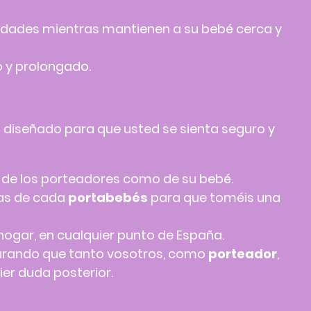
ividades mientras mantienen a su bebé cerca y
o y prolongado.
á diseñado para que usted se sienta seguro y
o de los porteadores como de su bebé.
jas de cada
portabebés
para que toméis una
hogar, en cualquier punto de España.
urando que tanto vosotros, como
porteador
,
er duda posterior.