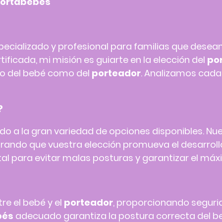
Portabebés
ecializado y profesional para familias que desean
tificada, mi misión es guiarte en la elección del
po
nto del bebé como del
porteador
. Analizamos cada 
?
o a la gran variedad de opciones disponibles. Nu
rando que vuestra elección promueva el desarrollo
l para evitar malas posturas y garantizar el máx
re el bebé y el
porteador
, proporcionando segurid
bés
adecuado garantiza la postura correcta del be