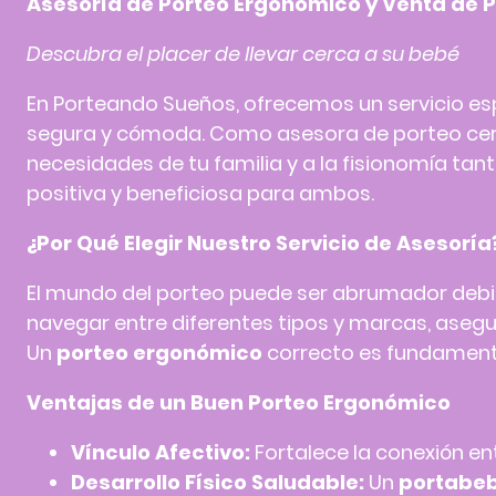
Asesoría de
Porteo
Ergonómico y Venta de 
Descubra el placer de llevar cerca a su bebé
En Porteando Sueños, ofrecemos un servicio esp
segura y cómoda. Como
asesora de porteo
cer
necesidades de tu familia y a la fisionomía ta
positiva y beneficiosa para ambos.
¿Por Qué Elegir Nuestro Servicio de Asesoría
El mundo del
porteo
puede ser abrumador debid
navegar entre diferentes tipos y marcas, asegu
Un
porteo ergonómico
correcto es fundamenta
Ventajas de un Buen
Porteo
Ergonómico
Vínculo Afectivo:
Fortalece la conexión ent
Desarrollo Físico Saludable:
Un
portabe