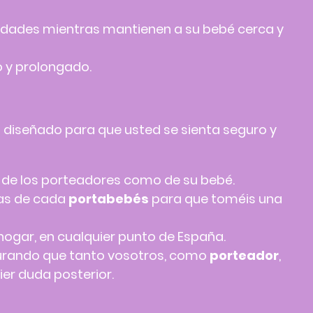
ividades mientras mantienen a su bebé cerca y
o y prolongado.
á diseñado para que usted se sienta seguro y
o de los porteadores como de su bebé.
jas de cada
portabebés
para que toméis una
hogar, en cualquier punto de España.
urando que tanto vosotros, como
porteador
,
er duda posterior.