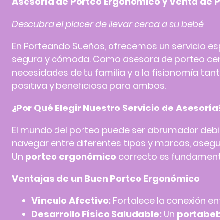
Asesoría de
Porteo
Ergonómico y Venta de 
Descubra el placer de llevar cerca a su bebé
En Porteando Sueños, ofrecemos un servicio esp
segura y cómoda. Como
asesora de porteo
cer
necesidades de tu familia y a la fisionomía ta
positiva y beneficiosa para ambos.
¿Por Qué Elegir Nuestro Servicio de Asesoría
El mundo del
porteo
puede ser abrumador debid
navegar entre diferentes tipos y marcas, asegu
Un
porteo ergonómico
correcto es fundamenta
Ventajas de un Buen
Porteo
Ergonómico
Vínculo Afectivo:
Fortalece la conexión ent
Desarrollo Físico Saludable:
Un
portabe