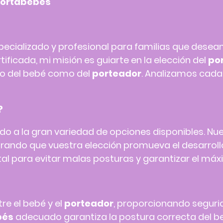
Portabebés
ecializado y profesional para familias que desean
tificada, mi misión es guiarte en la elección del
po
nto del bebé como del
porteador
. Analizamos cada 
?
o a la gran variedad de opciones disponibles. Nu
rando que vuestra elección promueva el desarrollo
l para evitar malas posturas y garantizar el máx
re el bebé y el
porteador
, proporcionando segurid
bés
adecuado garantiza la postura correcta del be