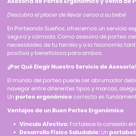
Asesoría de
Porteo
Ergonómico y Venta de 
Descubra el placer de llevar cerca a su bebé
En Porteando Sueños, ofrecemos un servicio esp
segura y cómoda. Como
asesora de porteo
cer
necesidades de tu familia y a la fisionomía ta
positiva y beneficiosa para ambos.
¿Por Qué Elegir Nuestro Servicio de Asesoría
El mundo del
porteo
puede ser abrumador debid
navegar entre diferentes tipos y marcas, asegu
Un
porteo ergonómico
correcto es fundamenta
Ventajas de un Buen
Porteo
Ergonómico
Vínculo Afectivo:
Fortalece la conexión ent
Desarrollo Físico Saludable:
Un
portabe