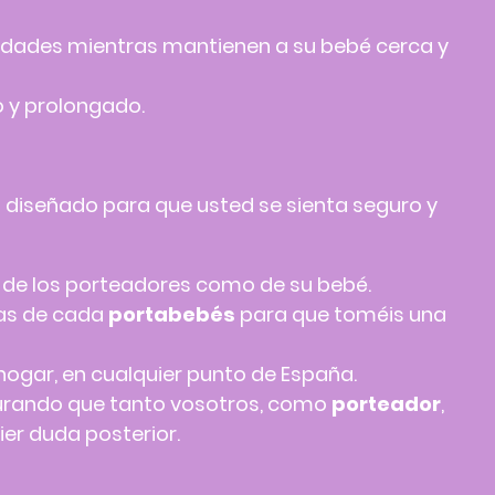
ividades mientras mantienen a su bebé cerca y
o y prolongado.
á diseñado para que usted se sienta seguro y
o de los porteadores como de su bebé.
jas de cada
portabebés
para que toméis una
hogar, en cualquier punto de España.
urando que tanto vosotros, como
porteador
,
er duda posterior.