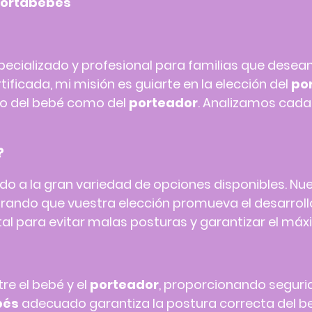
Portabebés
ecializado y profesional para familias que desean
tificada, mi misión es guiarte en la elección del
po
nto del bebé como del
porteador
. Analizamos cada 
?
o a la gran variedad de opciones disponibles. Nu
rando que vuestra elección promueva el desarrollo
l para evitar malas posturas y garantizar el máx
re el bebé y el
porteador
, proporcionando segurid
bés
adecuado garantiza la postura correcta del be