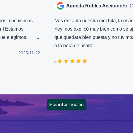
Agueda Robles Aceituno
En Google
ísimas
Nos encanta nuestra mochila, la usamos a diar
os
Yeyi nos explicó muy bien como se ajustaba p
mos.
...
que quedara bien puesta y no tuvimos proble
a la hora de usarla.
2025-11-22
2025-11
5
Más información